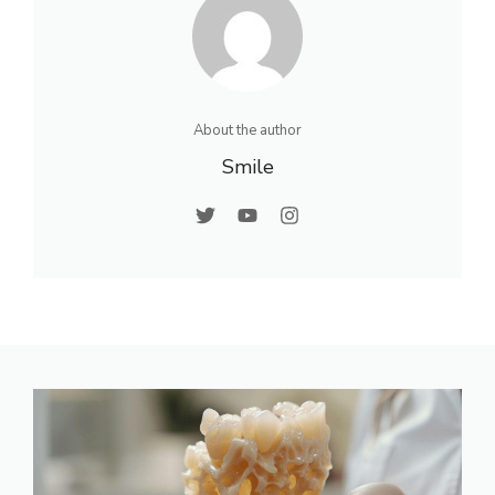
reboucher une
carie
About the author
Smile