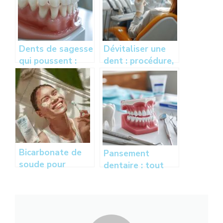
Dents de sagesse
Dévitaliser une
qui poussent :
dent : procédure,
symptômes, âge,
prix et
douleur et
remboursement –
solutions pour
Guide complet
soulager
Bicarbonate de
Pansement
soude pour
dentaire : tout
blanchir les dents
savoir sur son
: comment
utilisation, ses
l’utiliser et ses
spécificités et
bienfaits
comment