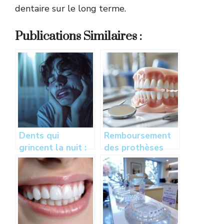
dentaire sur le long terme.
Publications Similaires :
Dents qui
Remboursement
grincent la nuit :
des prothèses
causes,
dentaires :
traitements et
comprendre la
solutions pour le
prise en charge
bruxisme
par votre
mutuelle