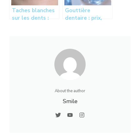
Taches blanches
Gouttière
sur les dents :
dentaire : prix,
causes,
tarifs et
traitements et
remboursements
solutions pour
– Combien coûte
les enlever
cet aligneur
invisible ?
About the author
Smile