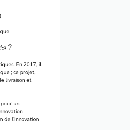
)
ique
és ?
iques. En 2017, il
que ; ce projet,
e livraison et
 pour un
innovation
m de l’Innovation