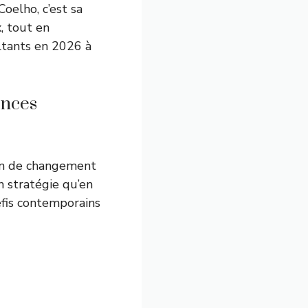
oelho, c’est sa
, tout en
ltants en 2026 à
ences
on de changement
n stratégie qu’en
éfis contemporains