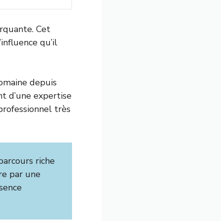
rquante. Cet
influence qu’il
domaine depuis
nt d’une expertise
professionnel très
arcours riche
tre par une
ésence