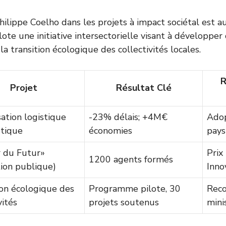
hilippe Coelho dans les projets à impact sociétal est au
lote une initiative intersectorielle visant à développer
a transition écologique des collectivités locales.
R
Projet
Résultat Clé
sation logistique
-23% délais; +4M€
Adop
tique
économies
pays
r du Futur»
Prix
1200 agents formés
tion publique)
Inno
ion écologique des
Programme pilote, 30
Reco
vités
projets soutenus
mini