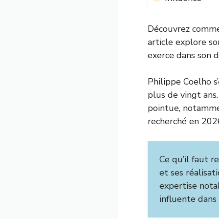
Découvrez commen
article explore so
exerce dans son d
Philippe Coelho 
plus de vingt ans
pointue, notamment
recherché en 202
Ce qu’il faut re
et ses réalisat
expertise nota
influente dans