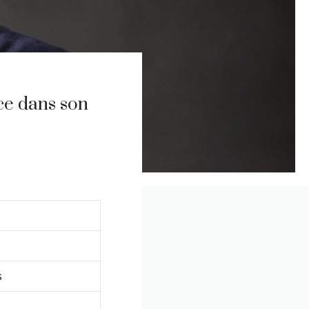
nce dans son
s