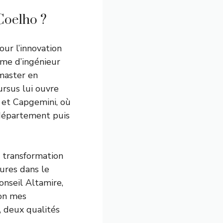
 Coelho ?
our l’innovation
ôme d’ingénieur
master en
rsus lui ouvre
 et Capgemini, où
 département puis
a transformation
ures dans le
conseil Altamire,
lon mes
, deux qualités