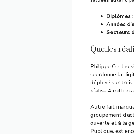
saluées autant par
Diplômes
:
Années d’
Secteurs d
Quelles réal
Philippe Coelho s
coordonne la digit
déployé sur trois
réalise 4 million
Autre fait marqua
groupement d’acte
ouverte et à la ge
Publique, est enc