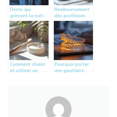
Dents qui
Remboursement
grincent la nuit :
des prothèses
causes,
dentaires :
traitements et
comprendre la
solutions pour le
prise en charge
bruxisme
par votre
mutuelle
Comment choisir
Pourquoi porter
et utiliser un
une gouttière
blanchissant pour
dentaire la nuit ?
les dents
Protégez vos
sensibles : guide
dents contre le
complet
bruxisme pendant
le sommeil