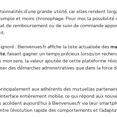
tionnalités d’une grande utilité, car elles rendent l’org
 simple et moins chronophage. Pour moi, la possibilité d
’état de remboursement ou de suivi de commande appor
it.
gnoré : Bienvenues.fr affiche la liste actualisée des
ma
ste
, faisant gagner un temps précieux lorsqu’on recherc
 À mon sens, la valeur ajoutée de cette plateforme rési
liser des démarches administratives que dans la force 
 principalement aux adhérents des mutuelles partenair
interface entièrement mobile, ce qui répond aux nouve
s accèdent aujourd’hui à Bienvenues.fr via leur smartp
ntre l’évolution rapide des comportements et l’adapta