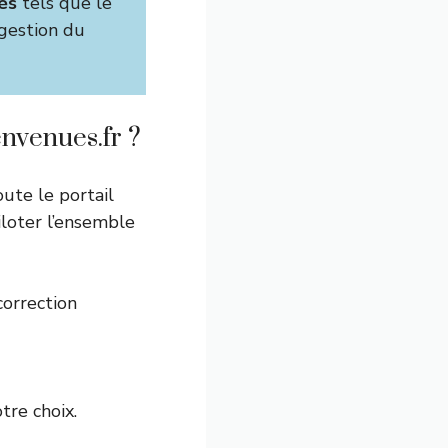
és
tels que le
 gestion du
nvenues.fr ?
oute le portail
loter l’ensemble
correction
tre choix.