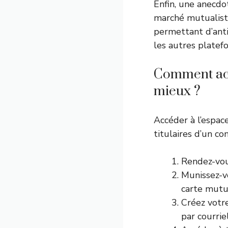
Enfin, une anecdot
marché mutualiste,
permettant d’anti
les autres platef
Comment accé
mieux ?
Accéder à l’espac
titulaires d’un co
Rendez-vo
Munissez-v
carte mutua
Créez votre
par courrie