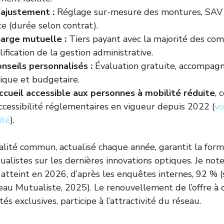
’ajustement :
Réglage sur-mesure des montures, SAV r
te (durée selon contrat).
harge mutuelle :
Tiers payant avec la majorité des co
lification de la gestion administrative.
onseils personnalisés :
Évaluation gratuite, accompag
nique et budgetaire.
ccueil accessible aux personnes à mobilité réduite
, 
ccessibilité réglementaires en vigueur depuis 2022 (
vo
ité
).
alité commun, actualisé chaque année, garantit la form
ualistes sur les dernières innovations optiques. Je not
t atteint en 2026, d’après les enquêtes internes, 92 % (
au Mutualiste, 2025). Le renouvellement de l’offre à 
s exclusives, participe à l’attractivité du réseau.