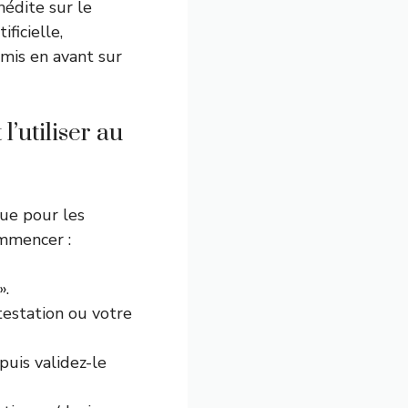
nédite sur le
ficielle,
 mis en avant sur
’utiliser au
çue pour les
ommencer :
».
testation ou votre
puis validez-le