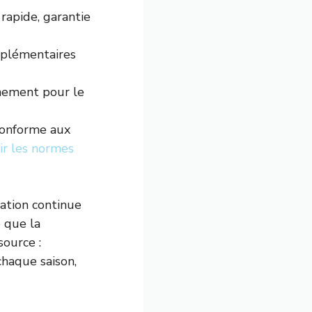
apide, garantie
mplémentaires
nement pour le
conforme aux
ir les normes
ation continue
e que la
source :
chaque saison,