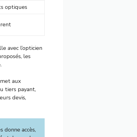
s optiques
rent
e avec l’opticien
proposés, les
.
met aux
u tiers payant,
eurs devis,
s donne accès,