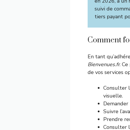
en 2026, à un 
suivi de comma
tiers payant p
Comment fonc
En tant qu’adhér
Bienvenues.fr
. Ce
de vos services op
Consulter l
visuelle.
Demander u
Suivre l’a
Prendre ren
Consulter 