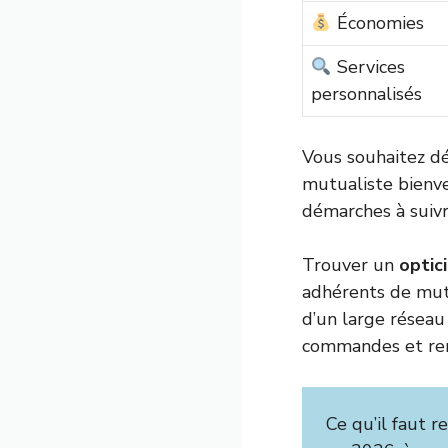
Économies
Services
personnalisés
Vous souhaitez dé
mutualiste bienven
démarches à suivr
Trouver un
optic
adhérents de mutu
d’un large réseau 
commandes et re
Ce qu’il faut r