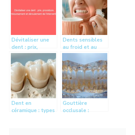
Dévitaliser une
Dents sensibles
dent : prix,
au froid et au
procédure,
chaud : causes et
remboursement
solutions pour
et déroulement
soulager la
de l’intervention
sensibilité
dentaire
Dent en
Gouttière
céramique : types
occlusale :
de couronnes,
protection
avantages et prix
dentaire contre le
des prothèses
bruxisme, types