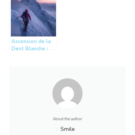
cours et stages
l’enfant de 0 à 3
de praticien bien-
ans : repérage et
être
observation
Ascension de la
Dent Blanche :
guide d’alpinisme
pour une odyssée
inoubliable en
montagne
About the author
Smile