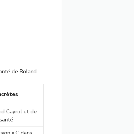
santé de Roland
ncrètes
nd Cayrol et de
 santé
ssion « C dans