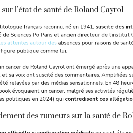
sur l’état de santé de Roland Cayrol
litologue français reconnu, né en 1941,
suscite des in
 de Sciences Po Paris et ancien directeur de l’institut C
Les attentes autour des
absences pour raisons de sant
 figure publique comme lui.
n cancer de Roland Cayrol ont émergé après une appar
 et sa voix ont suscité des commentaires. Amplifiées s
t été relayées par des médias sensationnels. En 48 heur
book évoquaient un cancer, malgré ses activités réguliè
yses politiques en 2024) qui
contredisent ces allégati
ndement des rumeurs sur la santé de R
n officielle ni confirmation médicale
ne vient étayer