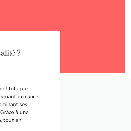
alité ?
 politologue
voquant un cancer.
xaminant ses
 Grâce à une
é
, tout en