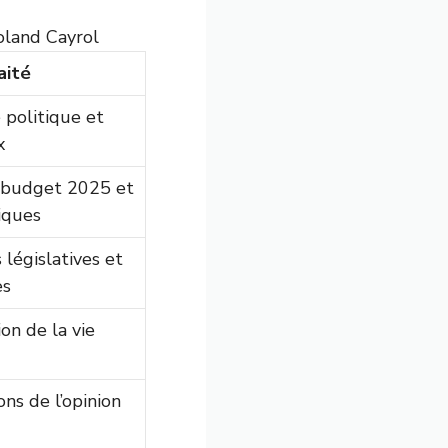
oland Cayrol
aité
 politique et
x
 budget 2025 et
tiques
 législatives et
es
ion de la vie
ns de l’opinion