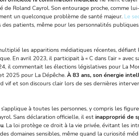
é de Roland Cayrol. Son entourage proche, comme lui-
ment un quelconque problème de santé majeur.
Le se
s des patients, même pour les personnalités publiques,
ultiplié les apparitions médiatiques récentes, défiant 
ue. En avril 2023, il participait à « C dans l’air » avec 
24, il commentait les élections législatives pour La M
get 2025 pour La Dépêche.
À 83 ans, son énergie intel
rd vif et son discours clair lors de ses dernières interve
 s’applique à toutes les personnes, y compris les figur
l. Sans déclaration officielle, il est
inapproprié de s
du
. La loi protège ce droit à la vie privée, évitant les in
 des domaines sensibles, même quand la curiosité médi