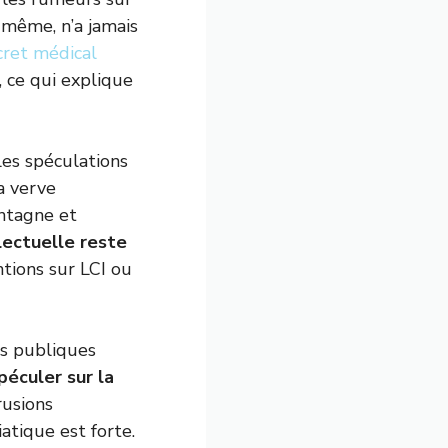
même, n’a jamais
cret médical
 ce qui explique
les spéculations
sa verve
ontagne et
lectuelle reste
ntions sur LCI ou
es publiques
péculer sur la
trusions
atique est forte.