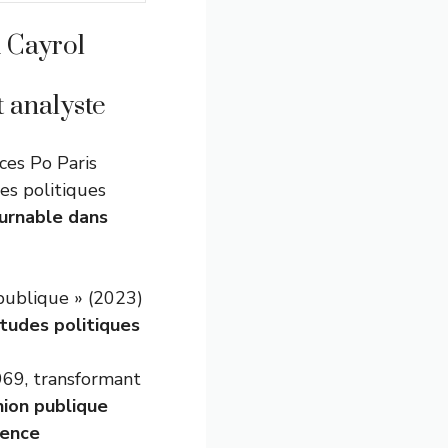
d Cayrol
 analyste
ces Po Paris
ses politiques
urnable dans
publique » (2023)
études politiques
969, transformant
nion publique
rence