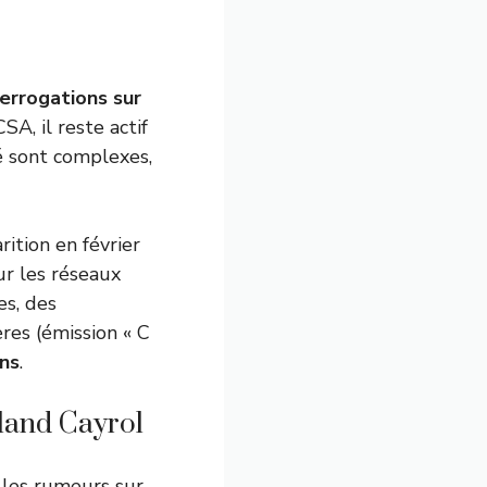
terrogations sur
SA, il reste actif
é sont complexes,
ition en février
ur les réseaux
es, des
res (émission « C
ons
.
oland Cayrol
 les rumeurs sur