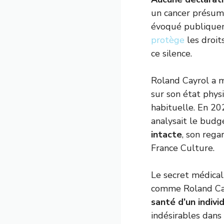
un cancer présum
évoqué publique
protège
les droit
ce silence.
Roland Cayrol a m
sur son état physiq
habituelle. En 20
analysait le bud
intacte
, son rega
France Culture.
Le secret médical
comme Roland Cayro
santé d’un indivi
indésirables dans