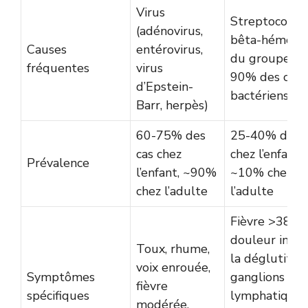
Virus
Streptocoqu
(adénovirus,
bêta-hémolyt
Causes
entérovirus,
du groupe A 
fréquentes
virus
90% des cas
d’Epstein-
bactériens)
Barr, herpès)
60-75% des
25-40% des c
cas chez
chez l’enfant,
Prévalence
l’enfant, ~90%
~10% chez
chez l’adulte
l’adulte
Fièvre >38°C,
douleur inten
Toux, rhume,
la déglutition
voix enrouée,
Symptômes
ganglions
fièvre
spécifiques
lymphatiques
modérée,