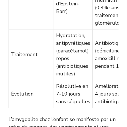
d’Epstein-
(0,3% sans
Barr)
traitement),
glomérulonép
Hydratation,
antipyrétiques
Antibiotiques
(paracétamol),
(pénicilline V
Traitement
repos
amoxicilline)
(antibiotiques
pendant 10 j
inutiles)
Résolutive en
Amélioration 
Évolution
7-10 jours
4 jours sous
sans séquelles
antibiotiques
L’amygdalite chez l’enfant se manifeste par un
refus de manger, des vomissements et une