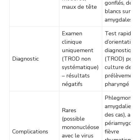
gonflés, dépô
maux de tête
blancs sur les
amygdales
Examen
Test rapide
clinique
d’orientation
uniquement
diagnostique
Diagnostic
(TROD non
(TROD) positi
systématique)
culture de
– résultats
prélèvement
négatifs
pharyngé
Phlegmon
amygdalien (
Rares
des cas), abcè
(possible
périamygdalie
mononucléose
Complications
fièvre
avec le virus
rhumatismal