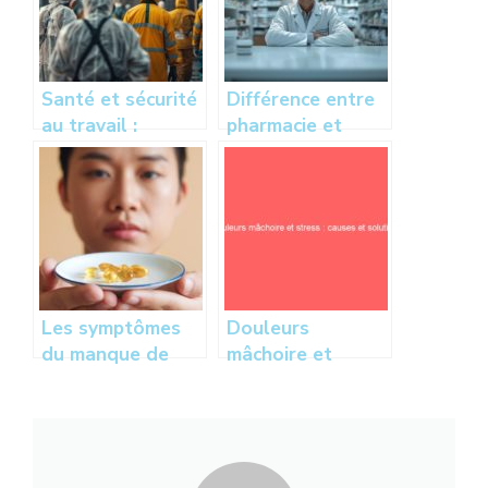
Santé et sécurité
Différence entre
au travail :
pharmacie et
obligations et
parapharmacie :
réglementation
comment les
pour les
distinguer et
employeurs et
quelles sont
salariés
leurs spécificités
?
Les symptômes
Douleurs
du manque de
mâchoire et
lithium : comment
stress : causes et
les identifier ?
solutions