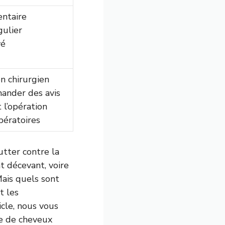
ntaire
gulier
vé
on chirurgien
mander des avis
 l’opération
pératoires
utter contre la
t décevant, voire
ais quels sont
t les
icle, nous vous
fe de cheveux