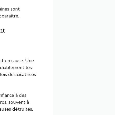
aines sont
paraître.
nt
st en cause. Une
édiablement les
ois des cicatrices
nfiance à des
ros, souvent à
euses détruites.