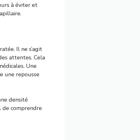
eurs à éviter et
pillaire.
tée. Il ne s’agit
des attentes. Cela
médicales. Une
ore une repousse
une densité
tal de comprendre