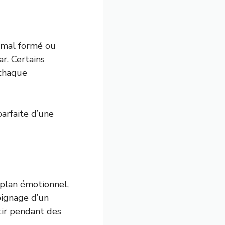
t mal formé ou
r. Certains
 chaque
parfaite d’une
plan émotionnel,
oignage d’un
tir pendant des