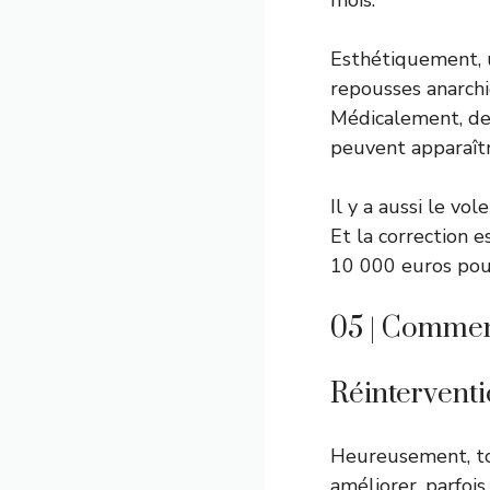
mois.
Esthétiquement, un
repousses anarch
Médicalement, des
peuvent apparaîtr
Il y a aussi le vo
Et la correction e
10 000 euros pour
05 | Comment
Réintervent
Heureusement, tou
améliorer, parfoi