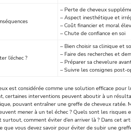
– Perte de cheveux suppléme
– Aspect inesthétique et irré
onséquences
– Coût financier et moral éle
– Chute de confiance en soi
– Bien choisir sa clinique et s
– Faire des recherches et de
r l’échec ?
– Préparer sa chevelure avant
– Suivre les consignes post-o
eux est considérée comme une solution efficace pour l
nt, certaines interventions peuvent aboutir à un résulta
ue, pouvant entraîner une greffe de cheveux ratée. M
peuvent mener à un tel échec ? Quels sont les risques e
 surtout, comment éviter d’en arriver là ? Dans cet art
e que vous devez savoir pour éviter de subir une gref