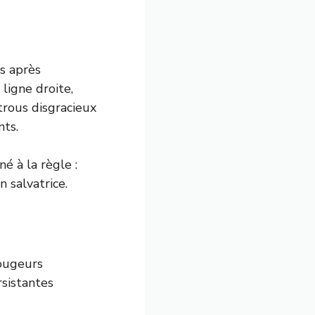
s après
ligne droite,
 trous disgracieux
nts.
é à la règle :
 salvatrice.
Rougeurs
rsistantes