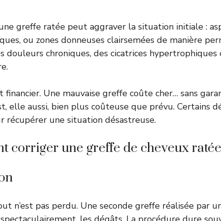
e greffe ratée peut aggraver la situation initiale : as
iques, ou zones donneuses clairsemées de manière pe
 douleurs chroniques, des cicatrices hypertrophiques 
e.
let financier. Une mauvaise greffe coûte cher… sans gara
st, elle aussi, bien plus coûteuse que prévu. Certains 
 récupérer une situation désastreuse.
 corriger une greffe de cheveux ratée
ion
t n’est pas perdu. Une seconde greffe réalisée par un
s spectaculairement, les dégâts. La procédure dure sou