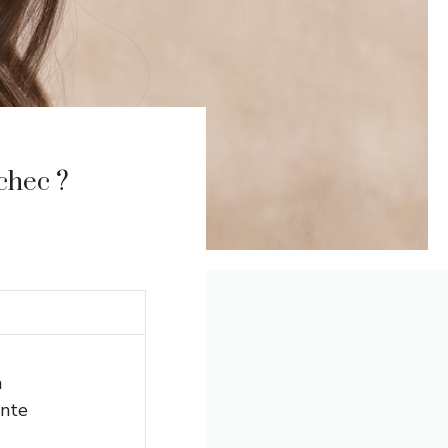
chec ?
n
ante