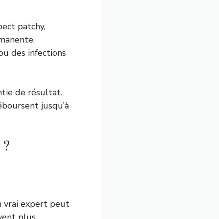
pect patchy,
rmanente.
ou des infections
ntie de résultat.
déboursent jusqu’à
 ?
 vrai expert peut
vent plus