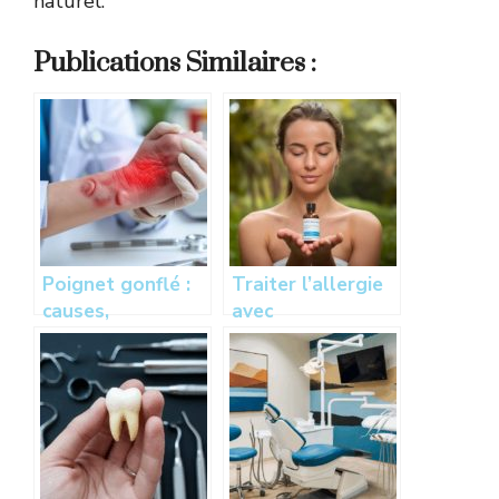
naturel.
Publications Similaires :
Poignet gonflé :
Traiter l’allergie
causes,
avec
symptômes et
l’homéopathie :
traitements pour
une alternative
soulager la
naturelle efficace
douleur