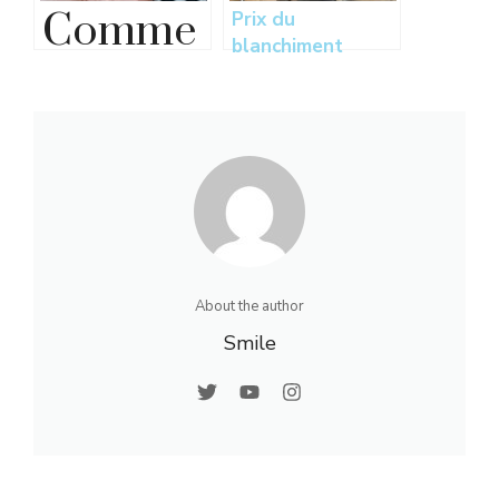
Comme
Prix du
blanchiment
nt
dentaire chez le
dentiste :
soigner
conseils et
astuces
une
carie
sans
About the author
dentiste
Smile
?