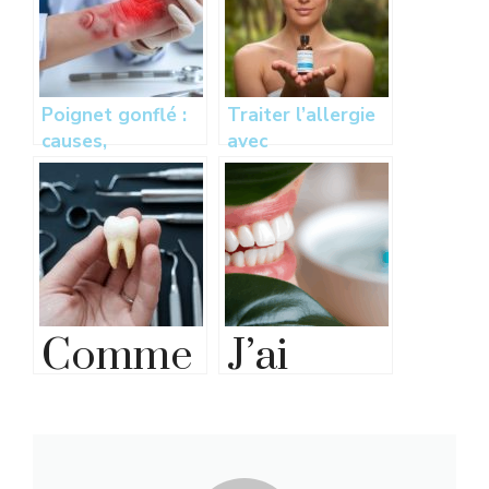
Poignet gonflé :
Traiter l’allergie
causes,
avec
symptômes et
l’homéopathie :
traitements pour
une alternative
soulager la
naturelle efficace
douleur
Comme
J’ai
nt
guéri
soigner
d’une