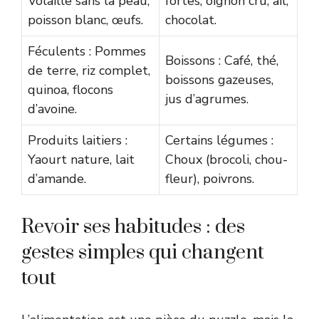
Volaille sans la peau,
fortes, oignon cru, ail,
poisson blanc, œufs.
chocolat.
Féculents : Pommes
Boissons : Café, thé,
de terre, riz complet,
boissons gazeuses,
quinoa, flocons
jus d’agrumes.
d’avoine.
Produits laitiers :
Certains légumes :
Yaourt nature, lait
Choux (brocoli, chou-
d’amande.
fleur), poivrons.
Revoir ses habitudes : des
gestes simples qui changent
tout