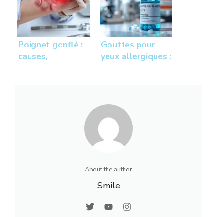
hospitaliers
240 heures de
spécialisation
Poignet gonflé :
Gouttes pour
causes,
yeux allergiques :
symptômes et
collyre
traitements pour
antihistaminique
soulager la
contre la
douleur
conjonctivite
allergique
About the author
Smile