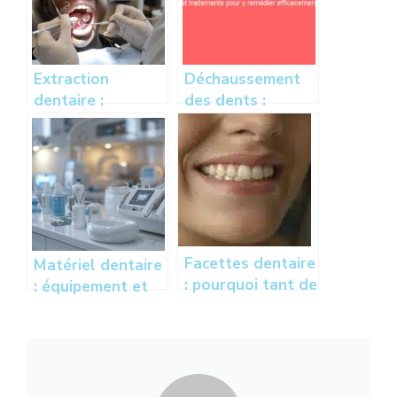
Extraction
Déchaussement
dentaire :
des dents :
conseils,
causes,
traitement et
symptômes et
durée de
traitements pour
l’opération
y remédier
d’arrachage d’une
efficacement
dent
Facettes dentaire
Matériel dentaire
: pourquoi tant de
: équipement et
regrets ?
fournitures pour
cabinet dentaire
au meilleur prix