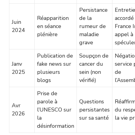
Persistance
Entreti
Réapparition
de la
accordé
Juin
en séance
rumeur de
France I
2024
plénière
maladie
appel à
grave
spécule
Publication de
Soupçon de
Négation
Janv
fake news sur
cancer du
service 
2025
plusieurs
sein (non
de
blogs
vérifié)
l’Assem
Prise de
parole à
Questions
Réaffir
Avr
l’UNESCO sur
persistantes
du resp
2026
la
sur sa santé
la vie p
désinformation