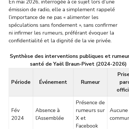
En mai 2026, interrogée à ce sujet lors d’une
émission de radio, elle a simplement rappelé
l’importance de ne pas « alimenter les
spéculations sans fondement », sans confirmer
ni infirmer les rumeurs, préférant évoquer la
confidentialité et la dignité de la vie privée.
Synthèse des interventions publiques et rumeur
santé de Yaël Braun-Pivet (2024-2026)
Pris
Période
Événement
Rumeur
par
offic
Présence de
Fév
Absence à
rumeurs sur
Aucune
2024
l’Assemblée
X et
communi
Facebook