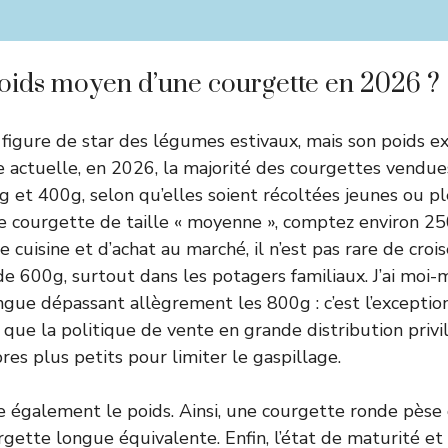
poids moyen d’une courgette en 2026 ?
 figure de star des légumes estivaux, mais son poids ex
re actuelle, en 2026, la majorité des courgettes vendu
 et 400g, selon qu’elles soient récoltées jeunes ou p
e courgette de taille « moyenne », comptez environ 2
 cuisine et d’achat au marché, il n’est pas rare de cro
600g, surtout dans les potagers familiaux. J’ai moi-
gue dépassant allègrement les 800g : c’est l’exception, 
ue la politique de vente en grande distribution privi
res plus petits pour limiter le gaspillage.
e également le poids. Ainsi, une courgette ronde pès
gette longue équivalente. Enfin, l’état de maturité et