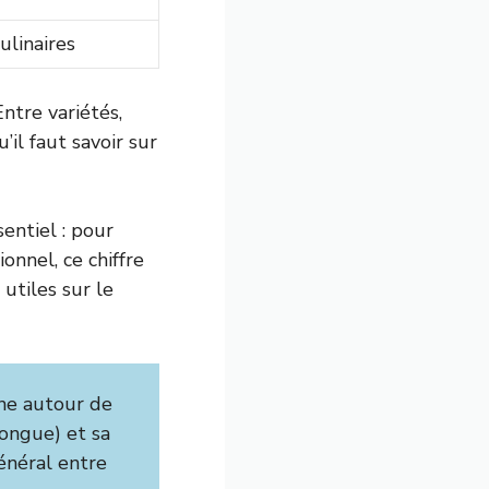
ulinaires
ntre variétés,
’il faut savoir sur
entiel : pour
onnel, ce chiffre
utiles sur le
ne autour de
longue) et sa
énéral entre