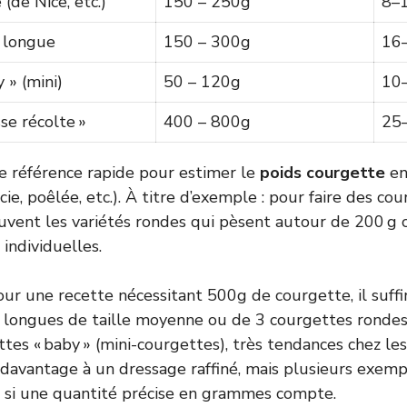
(de Nice, etc.)
150 – 250g
8–
 longue
150 – 300g
16
 » (mini)
50 – 120g
10
se récolte »
400 – 800g
25
e référence rapide pour estimer le
poids courgette
en
rcie, poêlée, etc.). À titre d’exemple : pour faire des cou
souvent les variétés rondes qui pèsent autour de 200 g 
individuelles.
ur une recette nécessitant 500g de courgette, il suffi
 longues de taille moyenne ou de 3 courgettes rondes
tes « baby » (mini-courgettes), très tendances chez le
davantage à un dressage raffiné, mais plusieurs exemp
s si une quantité précise en grammes compte.