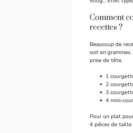
900g… Effet typiq
Comment con
recettes ?
Beaucoup de rece
soit en grammes. 
prise de tête.
1 courgett
2 courgett
3 courgett
4 mini-cou
Pour un plat pou
4 pièces de taill