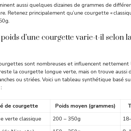
minent aussi quelques dizaines de grammes de différe
tre. Retenez principalement qu’une courgette « classiq
50g.
ids d’une courgette varie-t-il selon la t
ourgettes sont nombreuses et influencent nettement 
reste la courgette longue verte, mais on trouve aussi 
lanches ou striées. Voici un tableau synthétique basé su
:
é de courgette
Poids moyen (grammes)
T
e verte classique
200 – 350g
18