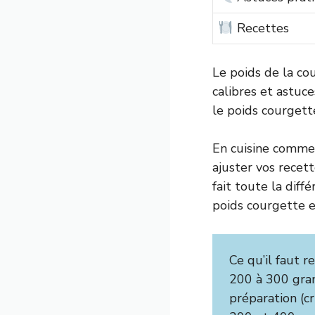
Recettes
Le poids de la cou
calibres et astuce
le poids courgette
En cuisine comme 
ajuster vos recett
fait toute la diff
poids courgette 
Ce qu’il faut r
200 à 300 gramm
préparation (c