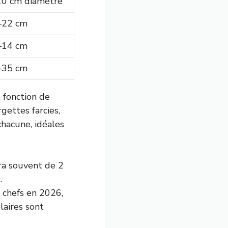
10 cm diamètre
–22 cm
–14 cm
–35 cm
 fonction de
rgettes farcies,
chacune, idéales
ra souvent de 2
.
s chefs en 2026,
laires sont