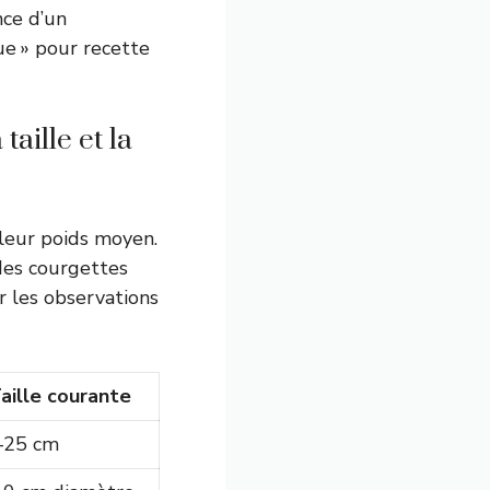
nce d’un
ue » pour recette
aille et la
leur poids moyen.
des courgettes
r les observations
aille courante
–25 cm