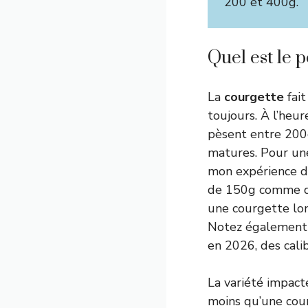
200 et 400g.
Quel est le 
La
courgette
fait
toujours. À l’heu
pèsent entre 200g
matures. Pour un
mon expérience de
de 150g comme de 
une courgette lon
Notez également q
en 2026, des calib
La variété impact
moins qu’une cour