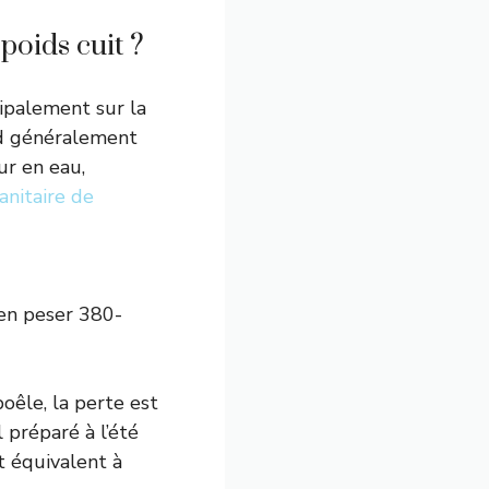
poids cuit ?
cipalement sur la
erd généralement
ur en eau,
anitaire de
’en peser 380-
oêle, la perte est
 préparé à l’été
t équivalent à