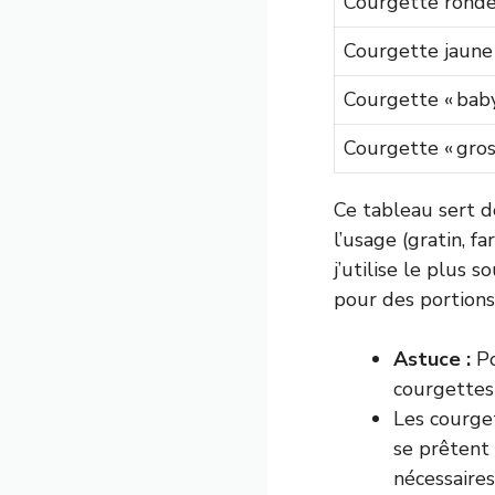
Courgette ronde 
Courgette jaune
Courgette « baby
Courgette « gros
Ce tableau sert d
l’usage (gratin, fa
j’utilise le plus 
pour des portions 
Astuce :
Po
courgettes
Les courget
se prêtent 
nécessaire