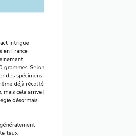
act intrigue
es en France
leinement
50 grammes. Selon
iser des spécimens
même déjà récolté
mais cela arrive !
légie désormais,
e généralement
 le taux