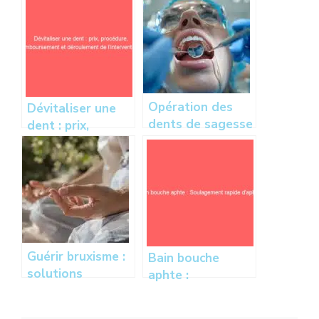
Opération des
Dévitaliser une
dents de sagesse
dent : prix,
: déroulement,
procédure,
extraction et
remboursement
conseils pour une
et déroulement
guérison optimale
de l’intervention
Guérir bruxisme :
Bain bouche
solutions
aphte :
médicales et
Soulagement
naturelles
rapide d’aphtes