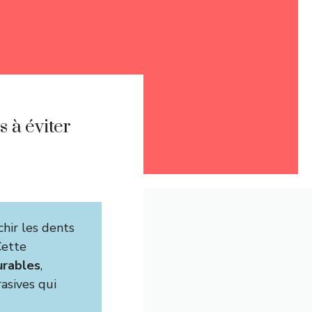
s à éviter
chir les dents
Cette
urables
,
asives qui