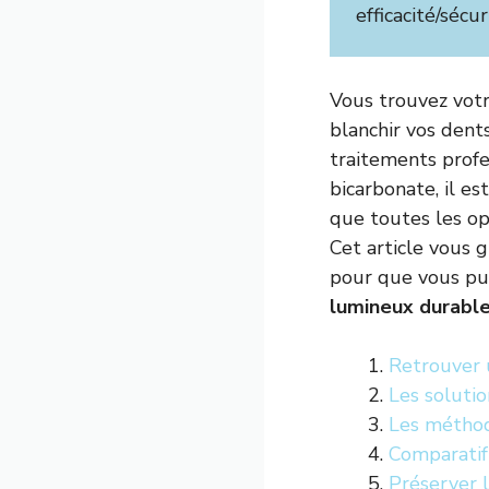
efficacité/sécu
Vous trouvez vot
blanchir vos dents
traitements profe
bicarbonate, il es
que toutes les op
Cet article vous g
pour que vous puis
lumineux durabl
Retrouver u
Les solutio
Les méthod
Comparatif
Préserver l