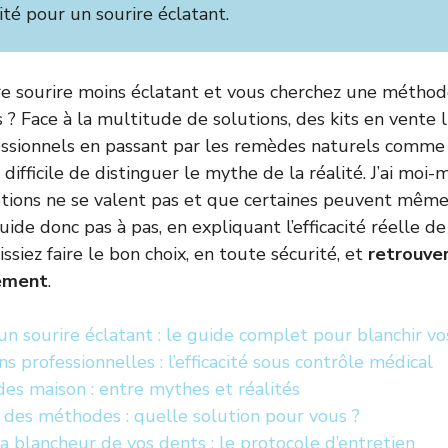
rité pour un sourire éclatant.
re sourire moins éclatant et vous cherchez une méthod
 ? Face à la multitude de solutions, des kits en vente 
ssionnels en passant par les remèdes naturels comme 
t difficile de distinguer le mythe de la réalité. J’ai mo
tions ne se valent pas et que certaines peuvent même 
uide donc pas à pas, en expliquant l’efficacité réelle 
siez faire le bon choix, en toute sécurité, et
retrouver
ement
.
n sourire éclatant : le guide complet pour blanchir vo
ns professionnelles : l’efficacité sous contrôle médical
es maison : entre mythes et réalités
 des méthodes : quelle solution pour vous ?
a blancheur de vos dents : le protocole d’entretien