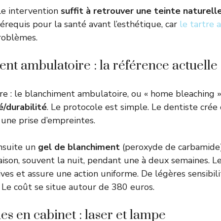
ule intervention
suffit à retrouver une teinte naturell
érequis pour la santé avant l’esthétique, car
le tartre
roblèmes.
nt ambulatoire : la référence actuelle
ire : le blanchiment ambulatoire, ou « home bleaching »
é/durabilité
. Le protocole est simple. Le dentiste crée
une prise d’empreintes.
nsuite un
gel de blanchiment
(peroxyde de carbamide)
aison, souvent la nuit, pendant une à deux semaines. 
ves et assure une action uniforme. De légères sensibil
 Le coût se situe autour de 380 euros.
es en cabinet : laser et lampe