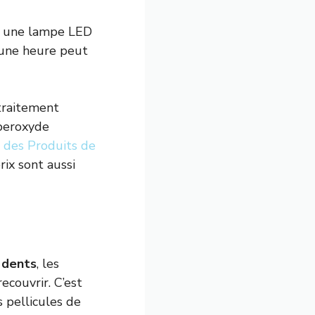
ent une lampe LED
’une heure peut
traitement
 peroxyde
e des Produits de
rix sont aussi
s dents
, les
recouvrir. C’est
s pellicules de