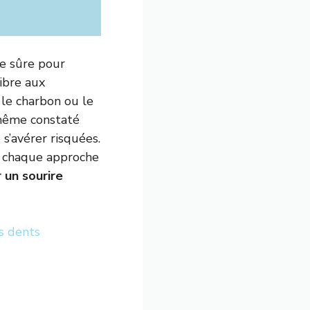
e sûre pour
libre aux
le charbon ou le
i-même constaté
s’avérer risquées.
de chaque approche
 un sourire
s dents