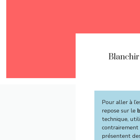
Blanchir 
Pour aller à l’
repose sur le
b
technique, uti
contrairement 
présentent des