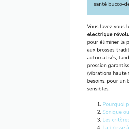
santé bucco-de
Vous lavez-vous 
electrique révol
pour éliminer la 
aux brosses trad
automatisés, tand
pression garanti
(vibrations haute 
besoins, pour un 
sensibles.
Pourquoi pa
Sonique ou 
Les critère
La brosse à