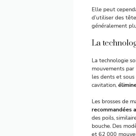
Elle peut cepen
d’utiliser des têt
généralement plu
La technolog
La technologie so
mouvements par m
les dents et sou
cavitation,
élimin
Les brosses de m
recommandées au
des poils, similai
bouche. Des modè
et 62 000 mouvem