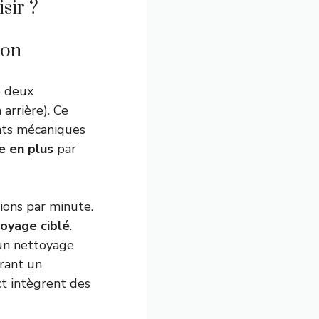
sir ?
ion
e deux
arrière). Ce
nts mécaniques
e en plus
par
ons par minute.
oyage ciblé
.
 un nettoyage
érant un
t intègrent des