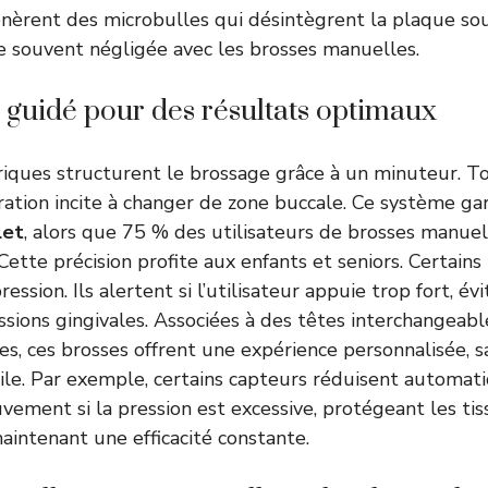
nèrent des microbulles qui désintègrent la plaque sou
e souvent négligée avec les brosses manuelles.
guidé pour des résultats optimaux
riques structurent le brossage grâce à un minuteur. T
ration incite à changer de zone buccale. Ce système ga
let
, alors que 75 % des utilisateurs de brosses manue
Cette précision profite aux enfants et seniors. Certain
ession. Ils alertent si l’utilisateur appuie trop fort, év
cessions gingivales. Associées à des têtes interchangeab
s, ces brosses offrent une expérience personnalisée, 
tile. Par exemple, certains capteurs réduisent automa
uvement si la pression est excessive, protégeant les ti
maintenant une efficacité constante.