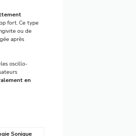
ottement
op fort. Ce type
ngivite ou de
ngée après
es oscillo-
isateurs
ralement en
ogie Sonique