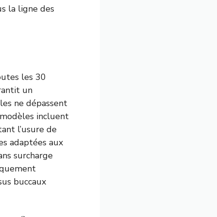
s la ligne des
outes les 30
rantit un
lles ne dépassent
s modèles incluent
itant l’usure de
les adaptées aux
sans surcharge
tiquement
ssus buccaux