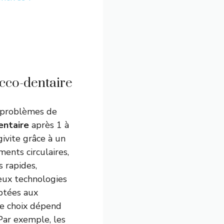
ucco-dentaire
s problèmes de
entaire
après 1 à
givite grâce à un
ents circulaires,
s rapides,
Deux technologies
aptées aux
Le choix dépend
Par exemple, les