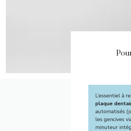
Pour
L’essentiel à r
plaque dentai
automatisés (j
les gencives v
minuteur intég