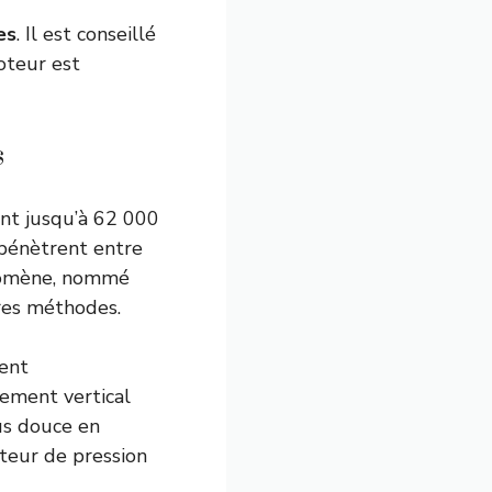
es
. Il est conseillé
moteur est
s
ant jusqu’à 62 000
 pénètrent entre
énomène, nommé
res méthodes.
ent
ement vertical
lus douce en
teur de pression