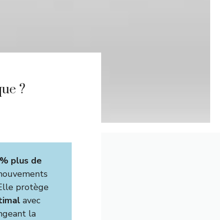
que ?
 % plus de
 mouvements
Elle protège
timal
avec
ngeant la