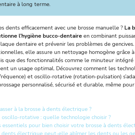
ntaire à long terme.
les dents efficacement avec une brosse manuelle ?
La 
utionne l’hygiène bucco-dentaire
en combinant puissan
plaque dentaire et prévenir les problèmes de gencives
itionnelles, elle assure un nettoyage homogène grâce
is que des fonctionnalités comme le minuteur intégré
ssent un usage optimal. Découvrez comment les techno
fréquence) et oscillo-rotative (rotation-pulsation) s’ad
brossage personnalisé, sécurisé et durable, même pour
sser à la brosse à dents électrique ?
oscillo-rotative : quelle technologie choisir ?
s essentiels pour bien choisir votre brosse à dents élec
 dents électrique peut-elle abîmer les dents ou les ge