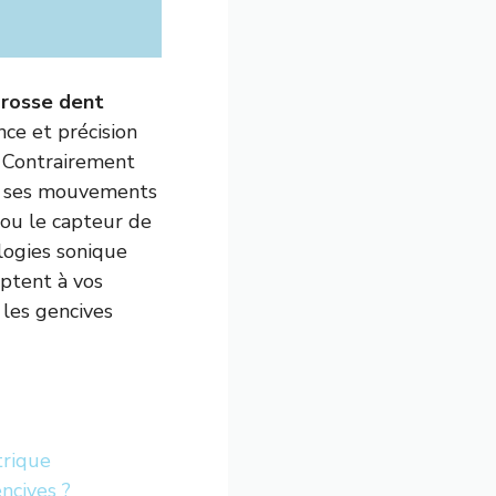
brosse dent
ce et précision
. Contrairement
 à ses mouvements
 ou le capteur de
logies sonique
aptent à vos
 les gencives
trique
ncives ?